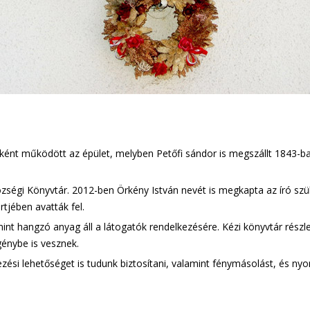
ént működött az épület, melyben Petőfi sándor is megszállt 1843-ba
zségi Könyvtár. 2012-ben Örkény István nevét is megkapta az író szü
tjében avatták fel.
mint hangzó anyag áll a látogatók rendelkezésére. Kézi könyvtár részl
génybe is vesznek.
zési lehetőséget is tudunk biztosítani, valamint fénymásolást, és nyom