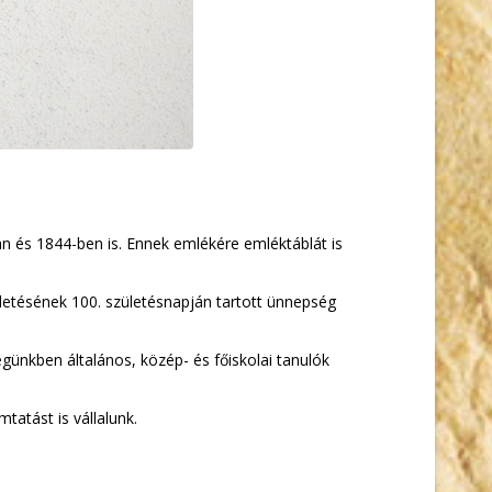
n és 1844-ben is. Ennek emlékére emléktáblát is
letésének 100. születésnapján tartott ünnepség
egünkben általános, közép- és főiskolai tanulók
tatást is vállalunk.