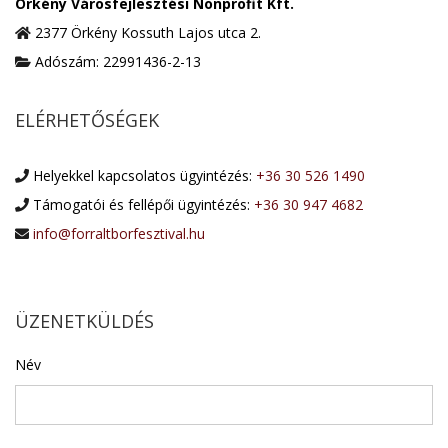
Örkény Városfejlesztési Nonprofit Kft.
2377 Örkény Kossuth Lajos utca 2.
Adószám: 22991436-2-13
ELÉRHETŐSÉGEK
Helyekkel kapcsolatos ügyintézés:
+36 30 526 1490
Támogatói és fellépői ügyintézés:
+36 30 947 4682
info@forraltborfesztival.hu
ÜZENETKÜLDÉS
Név