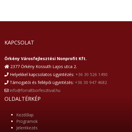
KAPCSOLAT
Örkény Városfejlesztési Nonprofit Kft.
2377 Örkény Kossuth Lajos utca 2.
Helyekkel kapcsolatos ügyintézés:
+36 30 526 1490
Támogatói és fellépői ügyintézés:
+36 30 947 4682
info@forraltborfesztival.hu
OLDALTÉRKÉP
Kezdőlap
Programok
Jelentkezés