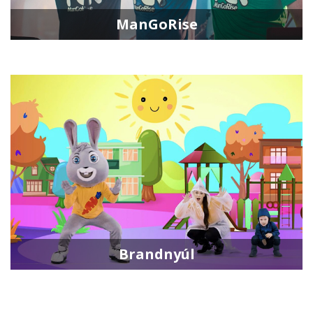
ManGoRise
Brandnyúl